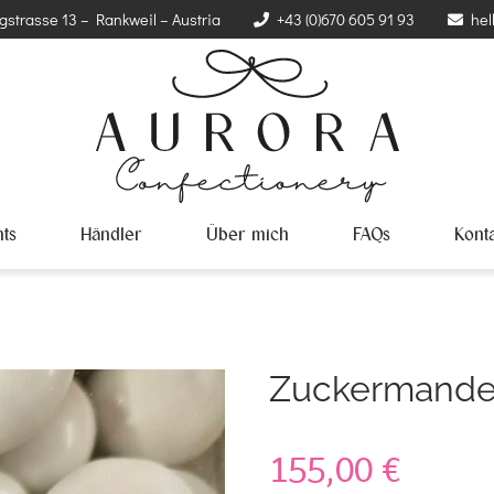
gstrasse 13 – Rankweil – Austria
+43 (0)670 605 91 93
hel
ts
Händler
Über mich
FAQs
Kont
Zuckermande
155,00
€