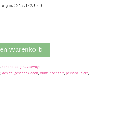
mer gem. § 6 Abs. 1 Z 27 UStG
den Warenkorb
,
Schokoladig
,
Giveaways
g
,
design
,
geschenkideen
,
bunt
,
hochzeit
,
personalisiert
,