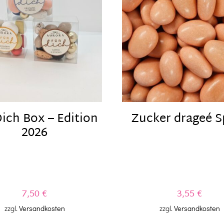
ich Box – Edition
Zucker drageé S
2026
7,50
€
3,55
€
zzgl.
Versandkosten
zzgl.
Versandkosten