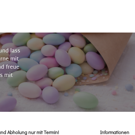
und lass
erne mit
nd freue
s mit
und Abholung nur mit Termin!
Informationen