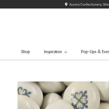
Zum
Aurora Confectionery, Stie
Inhalt
springen
Shop
Inspiration
Pop-Ups & Even