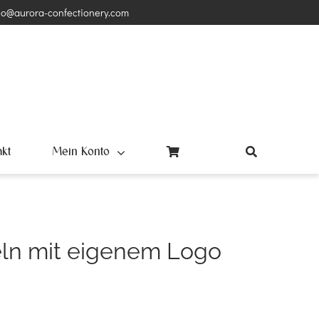
lo@aurora-confectionery.com
akt
Mein Konto
ln mit eigenem Logo