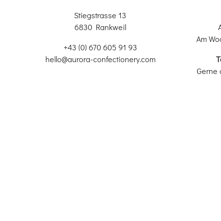
Stiegstrasse 13
6830 Rankweil
Am Wo
+43 (0) 670 605 91 93
hello@aurora-confectionery.com
T
Gerne 