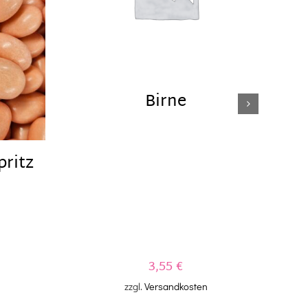
Birne
W
pritz
3,55
€
zzgl.
Versandkosten