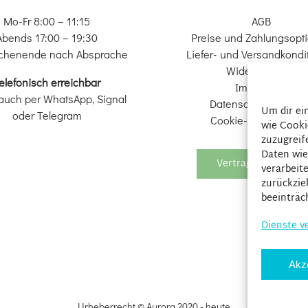
Mo-Fr 8:00 – 11:15
AGB
Abends 17:00 – 19:30
Preise und Zahlungsopt
chenende nach Absprache
Liefer- und Versandkondi
Widerrufsrecht
elefonisch erreichbar
Impressum
auch per WhatsApp, Signal
Datenschutzerkläru
Um dir ei
oder Telegram
Cookie-Richtlinie (EU
wie Cooki
zuzugreif
Daten wie
Vertrag widerrufen
verarbeit
zurückzie
beeinträc
Dienste v
Akz
Urheberrecht © Aurora 2020 - heute