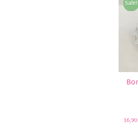
Sale!
Bo
16,9