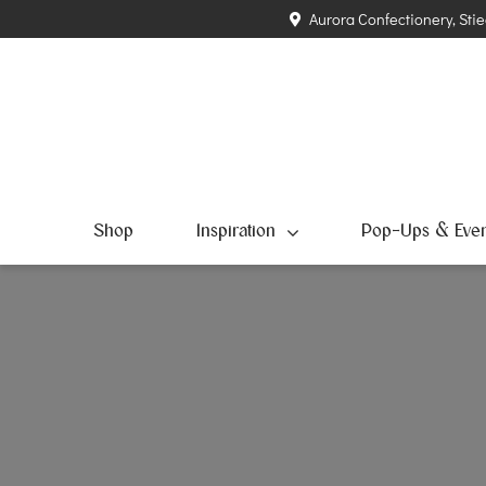
Zum
Aurora Confectionery, Stie
Inhalt
springen
Shop
Inspiration
Pop-Ups & Even