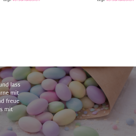
und lass
erne mit
nd freue
s mit