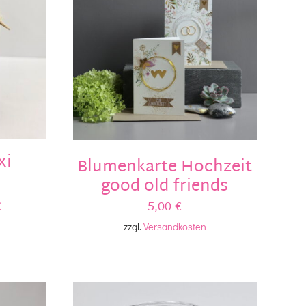
xi
Blumenkarte Hochzeit
good old friends
€
5,00
€
zzgl.
Versandkosten