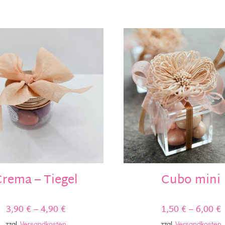
war:
ist:
19,90 €
16,90 €.
rema – Tiegel
Cubo mini
3,90
€
–
4,90
€
1,50
€
–
6,00
€
zzgl.
Versandkosten
zzgl.
Versandkosten