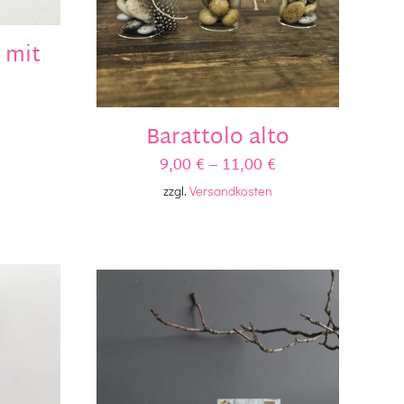
s mit
Barattolo alto
9,00
€
–
11,00
€
zzgl.
Versandkosten