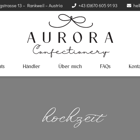
gstrasse 13 – Rankweil – Austria
+43 (0)670 605 91 93
hel
ts
Händler
Über mich
FAQs
Kont
hochzeit