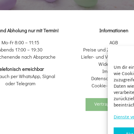
und Abholung nur mit Termin!
Informationen
Mo-Fr 8:00 – 11:15
AGB
Abends 17:00 – 19:30
Preise und Zahlungsopt
chenende nach Absprache
Liefer- und Versandkondi
Widerrufsrecht
Um dir ei
elefonisch erreichbar
Impressum
wie Cooki
auch per WhatsApp, Signal
Datenschutzerkläru
zuzugreif
oder Telegram
Cookie-Richtlinie (EU
Daten wie
verarbeit
zurückzie
Vertrag widerrufen
beeinträc
Dienste v