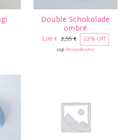
gi
Double Schokolade
ombré
2,00
€
2,55
€
22% Off
Ursprünglicher
Aktueller
zzgl.
Versandkosten
Preis
Preis
war:
ist:
2,55 €
2,00 €.