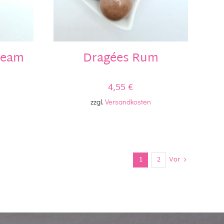
ream
Dragées Rum
4,55
€
zzgl.
Versandkosten
1
2
Vor