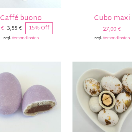
Caffé buono
Cubo maxi
0
€
3,55
€
15% Off
27,00
€
Ursprünglicher
Aktueller
zzgl.
Versandkosten
zzgl.
Versandkosten
Preis
Preis
war:
ist:
3,55 €
3,00 €.