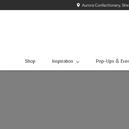
Zum
Aurora Confectionery, Stie
Inhalt
springen
Shop
Inspiration
Pop-Ups & Even