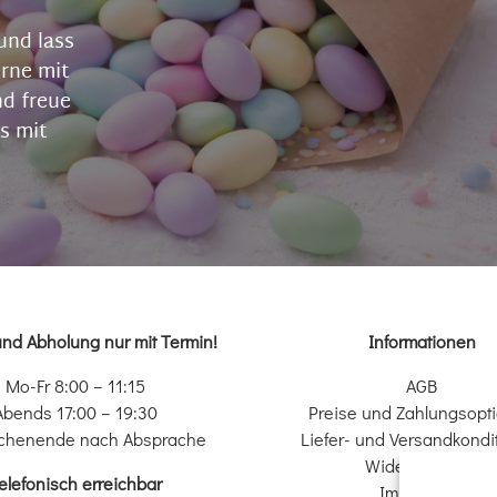
und lass
erne mit
nd freue
s mit
und Abholung nur mit Termin!
Informationen
Mo-Fr 8:00 – 11:15
AGB
Abends 17:00 – 19:30
Preise und Zahlungsopt
chenende nach Absprache
Liefer- und Versandkondi
Widerrufsrecht
elefonisch erreichbar
Impressum