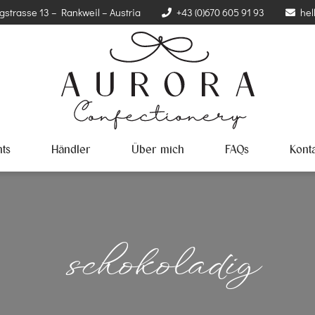
gstrasse 13 – Rankweil – Austria
+43 (0)670 605 91 93
hel
ts
Händler
Über mich
FAQs
Kont
schokoladig