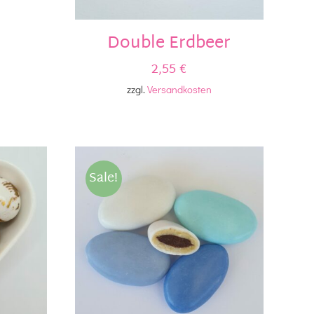
Double Erdbeer
2,55
€
zzgl.
Versandkosten
Sale!