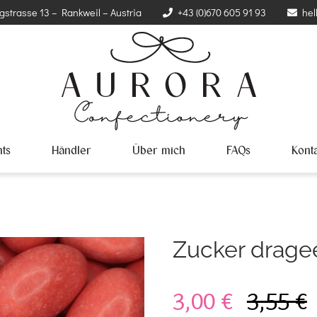
gstrasse 13 – Rankweil – Austria
+43 (0)670 605 91 93
hel
ts
Händler
Über mich
FAQs
Kont
Zucker drag
3,00
€
3,55
€