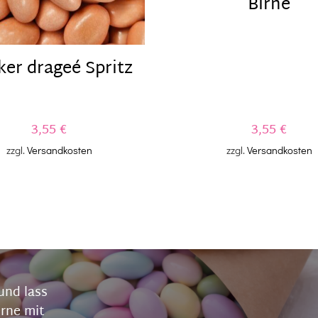
Birne
er drageé Spritz
3,55
€
3,55
€
zzgl.
Versandkosten
zzgl.
Versandkosten
und lass
erne mit