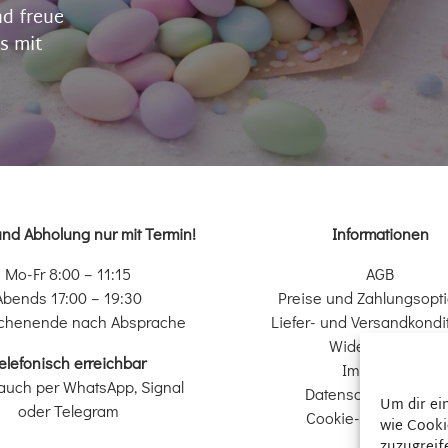
nd freue
s mit
und Abholung nur mit Termin!
Informationen
Mo-Fr 8:00 – 11:15
AGB
Abends 17:00 – 19:30
Preise und Zahlungsopt
chenende nach Absprache
Liefer- und Versandkondi
Widerrufsrecht
elefonisch erreichbar
Impressum
auch per WhatsApp, Signal
Datenschutzerkläru
Um dir ei
oder Telegram
Cookie-Richtlinie (EU
wie Cooki
zuzugreif