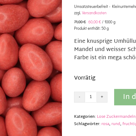
A
Umsatzsteuerbefreit - Kleinunterneh
zzgl.
Versandkosten
P
P
71,00
€
60,00
€
/
1000
g
Produkt enthält: 50
g
i
Eine knusprige Umhüllu
Mandel und weisser Sc
3
3
Farbe ist ein mega sch
Vorrätig
In 
Zucker
drageé
Wassermelone
Kategorien:
Lose Zuckermandeln
Menge
Schlagwörter:
rosa
,
rund
,
fruchti