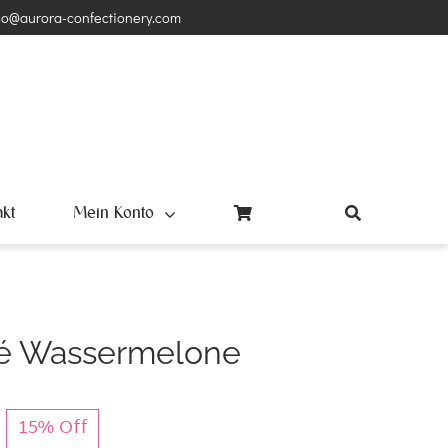
lo@aurora-confectionery.com
akt
Mein Konto
eé Wassermelone
15% Off