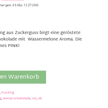
Ursprünglicher
ktueller
mer gem. § 6 Abs. 1 Z 27 UStG
reis
reis
war:
st:
ng aus Zuckerguss birgt eine geröstete
hokolade mit Wassermelone Aroma. Die
,55 €
,00 €.
önes PINK!
den Warenkorb
,
Fruchtig
g
,
weisse schokolade
,
rot
,
eb