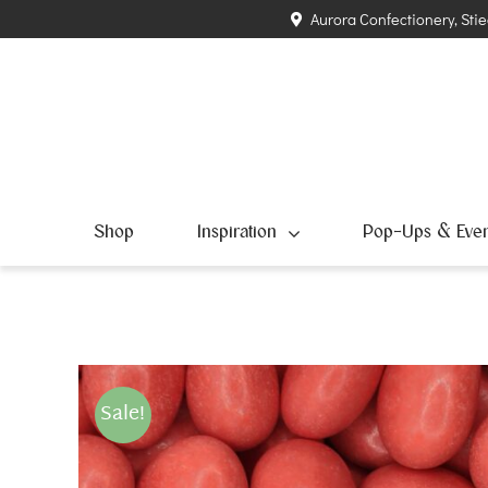
Zum
Aurora Confectionery, Stie
Inhalt
springen
Shop
Inspiration
Pop-Ups & Even
Sale!