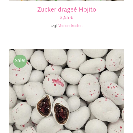
Zucker drageé Mojito
3,55
€
zzgl.
Versandkosten
Sale!