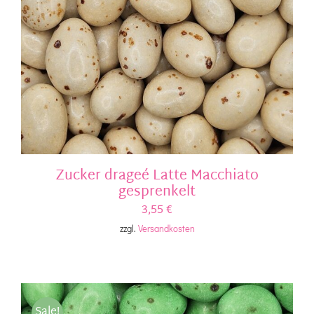
Zucker drageé Latte Macchiato
gesprenkelt
3,55
€
zzgl.
Versandkosten
Sale!