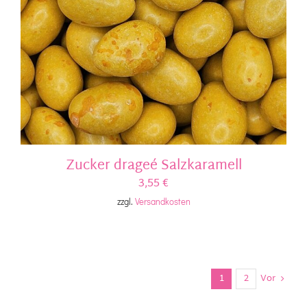
Zucker drageé Salzkaramell
3,55
€
zzgl.
Versandkosten
1
2
Vor