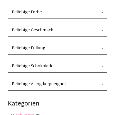

Kontakt
Beliebige Farbe

Mein Konto
Beliebige Geschmack
Warenkorb

Beliebige Füllung

Beliebige Schokolade

Beliebige Allergikergeeignet
Kategorien