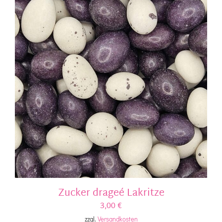
Zucker drageé Lakritze
3,00
€
zzgl.
Versandkosten