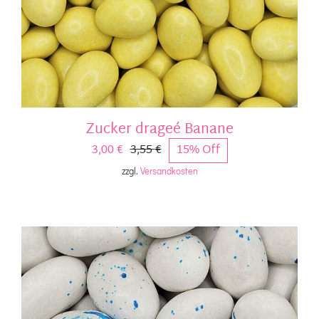
Zucker drageé Banane
3,00
€
3,55
€
15% Off
Ursprünglicher
Aktueller
zzgl.
Versandkosten
Preis
Preis
war:
ist:
3,55 €
3,00 €.