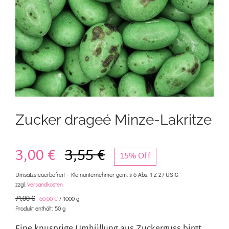
Kontakt
Mein Konto
Warenkorb
Zucker drageé Minze-Lakritze
3,00
€
3,55
€
15% Off
Ursprünglicher
Aktueller
Umsatzsteuerbefreit - Kleinunternehmer gem. § 6 Abs. 1 Z 27 UStG
zzgl.
Versandkosten
Preis
Preis
71,00
€
60,00
€
/
1000
g
Produkt enthält: 50
g
war:
ist: