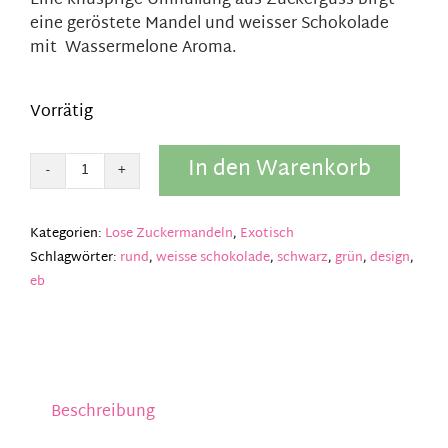
Eine knusprige Umhüllung aus Zuckerguss birgt
eine geröstete Mandel und weisser Schokolade
3,55 €
3,00 €.
mit Wassermelone Aroma.
Vorrätig
In den Warenkorb
Zucker
drageé
Minze-
Kategorien:
Lose Zuckermandeln
,
Exotisch
Lakritze
Schlagwörter:
rund
,
weisse schokolade
,
schwarz
,
grün
,
design
,
Menge
eb
Beschreibung