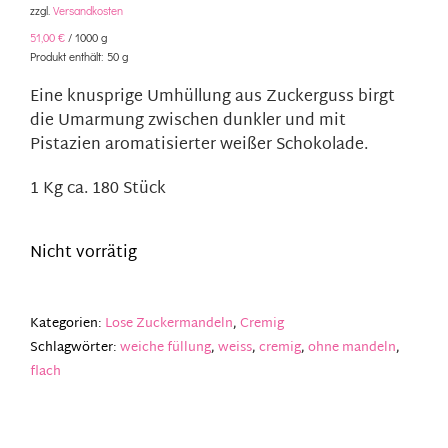
zzgl.
Versandkosten
51,00
€
/
1000
g
Produkt enthält: 50
g
Eine knusprige Umhüllung aus Zuckerguss birgt
die Umarmung zwischen dunkler und mit
Pistazien aromatisierter weißer Schokolade.
1 Kg ca. 180 Stück
Nicht vorrätig
Kategorien:
Lose Zuckermandeln
,
Cremig
Schlagwörter:
weiche füllung
,
weiss
,
cremig
,
ohne mandeln
,
flach