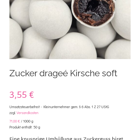
Kontakt
Mein Konto
Warenkorb
Zucker drageé Kirsche soft
3,55
€
Umsatzsteuerbefreit - Kleinunternehmer gem. § 6 Abs. 1 Z 27 UStG
zzgl.
Versandkosten
71,00
€
/
1000
g
Produkt enthält: 50
g
Eine knusprige Umhüllung aus Zuckerguss birgt