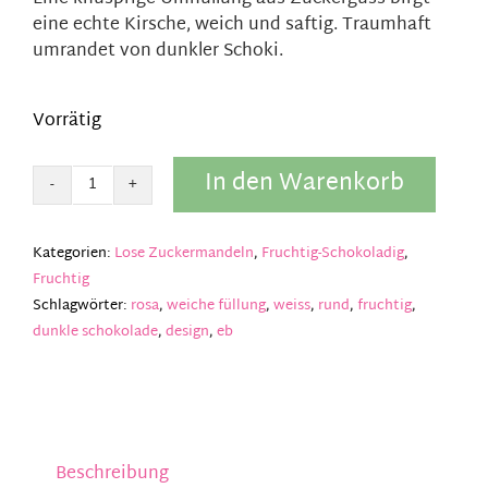
eine echte Kirsche, weich und saftig. Traumhaft
umrandet von dunkler Schoki.
Vorrätig
In den Warenkorb
Zucker
drageé
Kirsche
Kategorien:
Lose Zuckermandeln
,
Fruchtig-Schokoladig
,
soft
Fruchtig
Menge
Schlagwörter:
rosa
,
weiche füllung
,
weiss
,
rund
,
fruchtig
,
dunkle schokolade
,
design
,
eb
Beschreibung