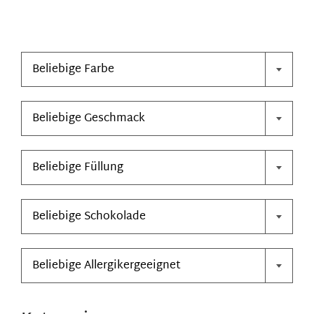
Kontakt

Mein Konto
Beliebige Farbe

Warenkorb
Beliebige Geschmack

Beliebige Füllung

Beliebige Schokolade

Beliebige Allergikergeeignet