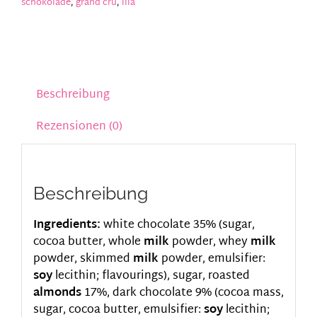
schokolade
,
grand cru
,
lila
Beschreibung
Rezensionen (0)
Beschreibung
Ingredients:
white chocolate 35% (sugar,
cocoa butter, whole
milk
powder, whey
milk
powder, skimmed
milk
powder, emulsifier:
soy
lecithin; flavourings), sugar, roasted
almonds
17%, dark chocolate 9% (cocoa mass,
sugar, cocoa butter, emulsifier:
soy
lecithin;