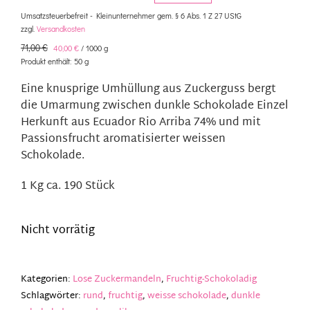
Ursprünglicher
Aktueller
Umsatzsteuerbefreit - Kleinunternehmer gem. § 6 Abs. 1 Z 27 UStG
zzgl.
Versandkosten
Preis
Preis
71,00
€
40,00
€
/
1000
g
Produkt enthält: 50
g
war:
ist:
Eine knusprige Umhüllung aus Zuckerguss bergt
die Umarmung zwischen dunkle Schokolade Einzel
3,55 €
2,00 €.
Herkunft aus Ecuador Rio Arriba 74% und mit
Passionsfrucht aromatisierter weissen
Schokolade.
1 Kg ca. 190 Stück
Nicht vorrätig
Kategorien:
Lose Zuckermandeln
,
Fruchtig-Schokoladig
Schlagwörter:
rund
,
fruchtig
,
weisse schokolade
,
dunkle