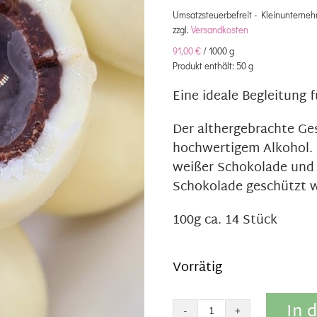
Umsatzsteuerbefreit - Kleinunterneh
zzgl.
Versandkosten
91,00
€
/
1000
g
Produkt enthält: 50
g
Eine ideale Begleitung 
Der althergebrachte Ge
hochwertigem Alkohol. E
weißer Schokolade und 
Schokolade geschützt w
100g ca. 14 Stück
Vorrätig
In 