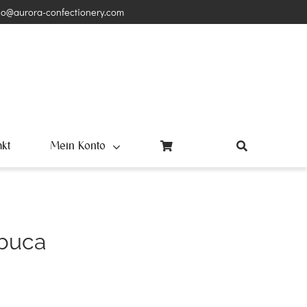
lo@aurora-confectionery.com
akt
Mein Konto
buca