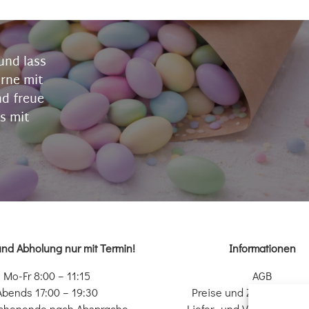
und lass
erne mit
nd freue
s mit
und Abholung nur mit Termin!
Informationen
Mo-Fr 8:00 – 11:15
AGB
Abends 17:00 – 19:30
Preise und Zahlungsopt
chenende nach Absprache
Liefer- und Versandkondi