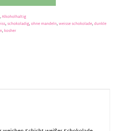
,
Alkoholhaltig
iss
,
schokoladig
,
ohne mandeln
,
weisse schokolade
,
dunkle
m
,
kosher