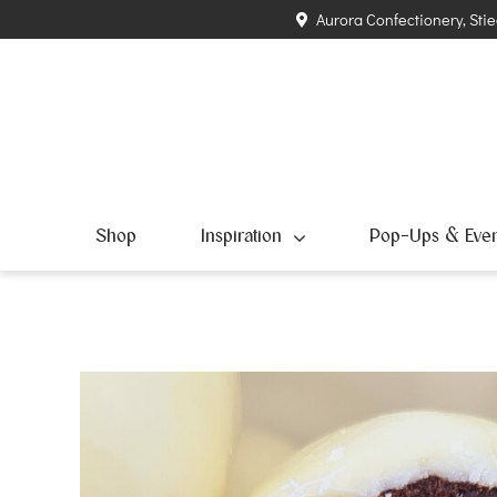
Zum
Aurora Confectionery, Stie
Inhalt
springen
Shop
Inspiration
Pop-Ups & Even