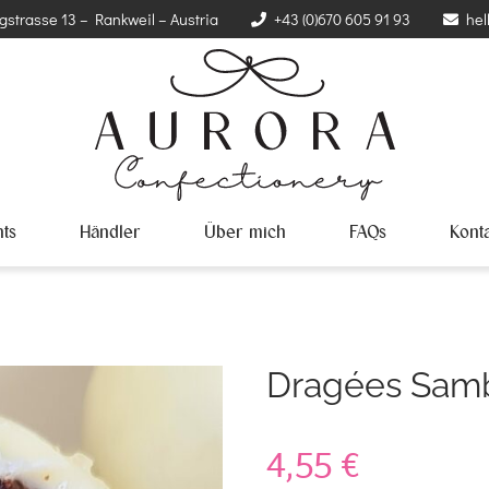
gstrasse 13 – Rankweil – Austria
+43 (0)670 605 91 93
hel
ts
Händler
Über mich
FAQs
Kont
Dragées Sam
4,55
€