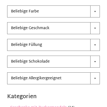

Kontakt
Beliebige Farbe

Mein Konto
Beliebige Geschmack
Warenkorb

Beliebige Füllung

Beliebige Schokolade

Beliebige Allergikergeeignet
Kategorien