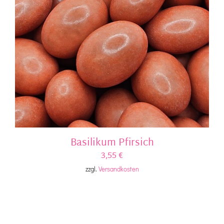
Basilikum Pfirsich
3,55
€
zzgl.
Versandkosten