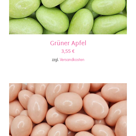
Grüner Apfel
3,55
€
zzgl.
Versandkosten