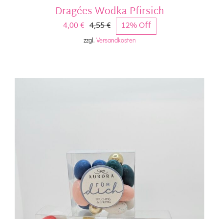
Dragées Wodka Pfirsich
4,00
€
4,55
€
12% Off
Ursprünglicher
Aktueller
zzgl.
Versandkosten
Preis
Preis
war:
ist:
4,55 €
4,00 €.