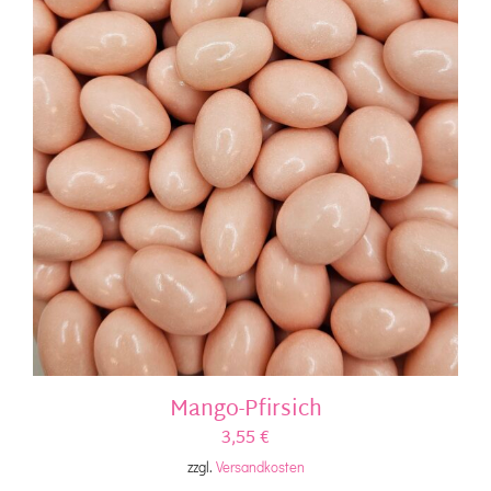
Mango-Pfirsich
3,55
€
zzgl.
Versandkosten