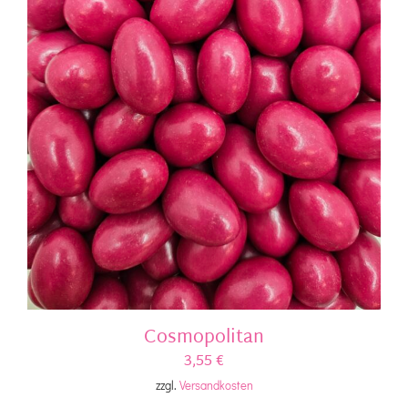
Cosmopolitan
3,55
€
zzgl.
Versandkosten