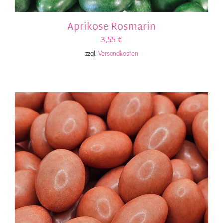
Aprikose Rosmarin
3,55
€
zzgl.
Versandkosten