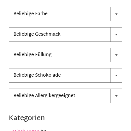

Kontakt
Beliebige Farbe

Mein Konto
Beliebige Geschmack
Warenkorb

Beliebige Füllung

Beliebige Schokolade

Beliebige Allergikergeeignet
Kategorien