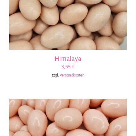
Himalaya
3,55
€
zzgl.
Versandkosten