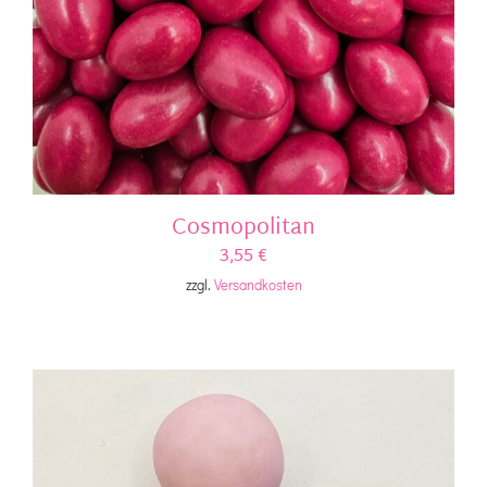
Cosmopolitan
3,55
€
zzgl.
Versandkosten