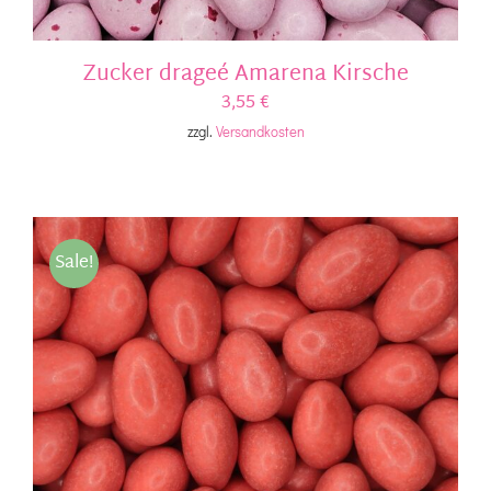
Zucker drageé Amarena Kirsche
3,55
€
zzgl.
Versandkosten
Sale!