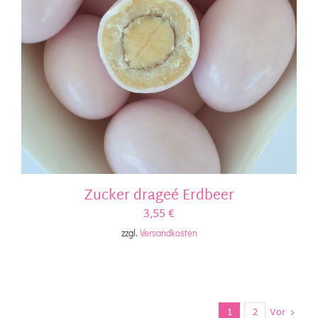
Zucker drageé Erdbeer
3,55
€
zzgl.
Versandkosten
1
2
Vor