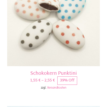
Schokokern Punktini
1,55
€
–
2,55
€
39% Off
zzgl.
Versandkosten