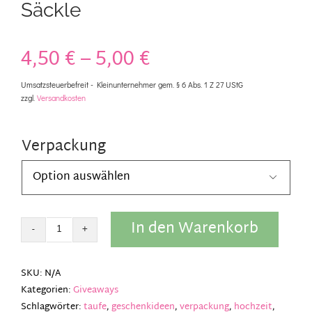
Säckle
4,50
€
–
5,00
€
Umsatzsteuerbefreit - Kleinunternehmer gem. § 6 Abs. 1 Z 27 UStG
zzgl.
Versandkosten
Verpackung

In den Warenkorb
Säckle
Menge
SKU:
N/A
Kategorien:
Giveaways
Schlagwörter:
taufe
,
geschenkideen
,
verpackung
,
hochzeit
,