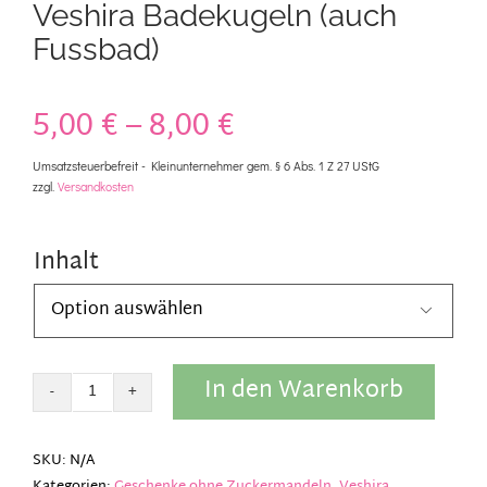
Veshira Badekugeln (auch
Fussbad)
5,00
€
–
8,00
€
Umsatzsteuerbefreit - Kleinunternehmer gem. § 6 Abs. 1 Z 27 UStG
zzgl.
Versandkosten
Inhalt

In den Warenkorb
Veshira
Badekugeln
(auch
SKU:
N/A
Fussbad)