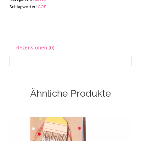
friends
Schlagwörter:
GOF
Menge
Rezensionen (0)
Ähnliche Produkte