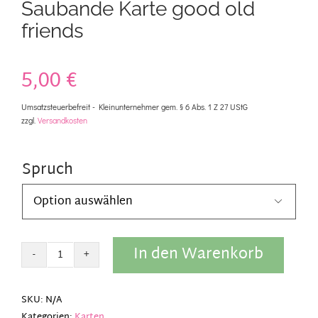
Saubande Karte good old
friends
5,00
€
Umsatzsteuerbefreit - Kleinunternehmer gem. § 6 Abs. 1 Z 27 UStG
zzgl.
Versandkosten
Spruch

In den Warenkorb
Saubande
Karte
good
SKU:
N/A
old
Kategorien:
Karten