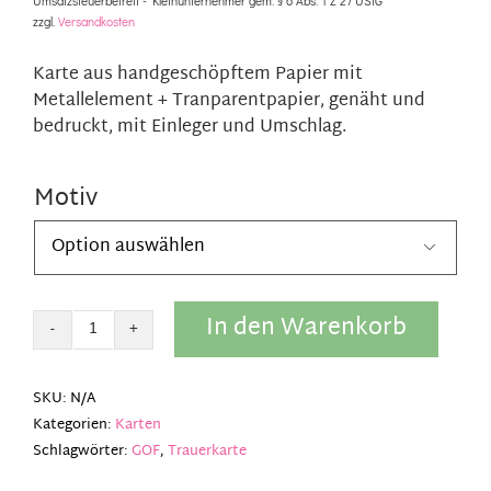
Umsatzsteuerbefreit - Kleinunternehmer gem. § 6 Abs. 1 Z 27 UStG
zzgl.
Versandkosten
Karte aus handgeschöpftem Papier mit
Metallelement + Tranparentpapier, genäht und
bedruckt, mit Einleger und Umschlag.
Motiv

In den Warenkorb
Trauerkarte
Metall
Good
SKU:
N/A
old
Kategorien:
Karten
friends
Schlagwörter:
GOF
,
Trauerkarte
Menge