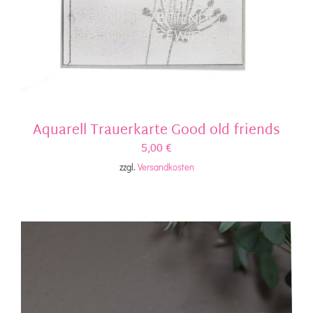
Aquarell Trauerkarte Good old friends
5,00
€
zzgl.
Versandkosten