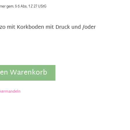
mer gem. § 6 Abs. 1 Z 27 UStG
zzo mit Korkboden mit Druck und /oder
den Warenkorb
kermandeln