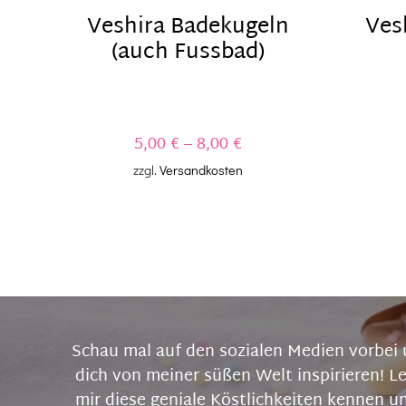
Veshira Badekugeln
Ves
(auch Fussbad)
5,00
€
–
8,00
€
zzgl.
Versandkosten
Schau mal auf den sozialen Medien vorbei 
dich von meiner süßen Welt inspirieren! L
mir diese geniale Köstlichkeiten kennen u