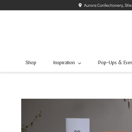
Zum
Aurora Confectionery, Stie
Inhalt
springen
Shop
Inspiration
Pop-Ups & Even