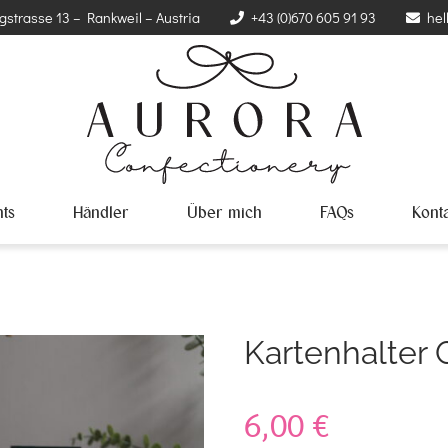
gstrasse 13 – Rankweil – Austria
+43 (0)670 605 91 93
hel
ts
Händler
Über mich
FAQs
Kont
Kartenhalter
6,00
€