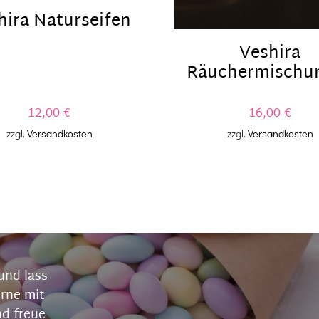
hira Naturseifen
Veshira
Räuchermischu
12,00
€
16,00
€
zzgl.
Versandkosten
zzgl.
Versandkosten
und lass
erne mit
nd freue