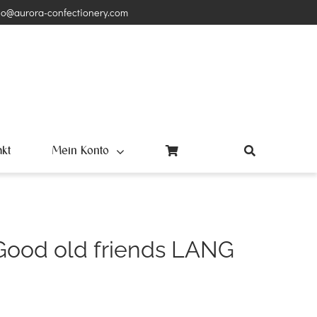
lo@aurora-confectionery.com
akt
Mein Konto
 Good old friends LANG