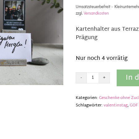
Umsatzsteuerbefreit - Kleinunterneh
zzgl.
Versandkosten
Kartenhalter aus Terra
Prägung
Nur noch 4 vorrätig
In 
Kartenhalter
Good
old
Kategorien:
Geschenke ohne Zuc
friends
Schlagwörter:
valentinstag
,
GOF
LANG
Menge