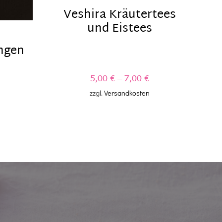
P
Veshira Kräutertees
und Eistees
ngen
5,00
€
–
7,00
€
zzgl.
Versandkosten