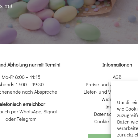
s mit
und Abholung nur mit Termin!
Informationen
Mo-Fr 8:00 – 11:15
AGB
Abends 17:00 – 19:30
Preise und Zahlungsopt
chenende nach Absprache
Liefer- und Versandkondi
Widerrufsrecht
Um dir ei
elefonisch erreichbar
Impressum
wie Cooki
auch per WhatsApp, Signal
Datenschutzerkläru
zuzugreif
oder Telegram
Cookie-Richtlinie (EU
Daten wie
verarbeit
zurückzie