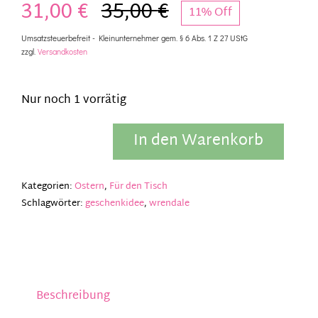
31,00
€
35,00
€
11% Off
Ursprünglicher
Aktueller
Umsatzsteuerbefreit - Kleinunternehmer gem. § 6 Abs. 1 Z 27 UStG
zzgl.
Versandkosten
Preis
Preis
war:
ist:
Nur noch 1 vorrätig
35,00 €
31,00 €.
In den Warenkorb
Wrendale
Designs
Vorratsdose
Kategorien:
Ostern
,
Für den Tisch
mit
Schlagwörter:
geschenkidee
,
wrendale
Deckel,
mittelgroß,
Fuchs-
Design
Menge
Beschreibung