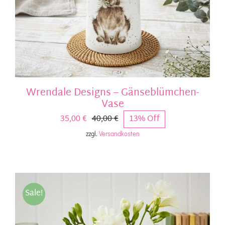
Wrendale Designs – Gänseblümchen-
Vase
35,00
€
40,00
€
13% Off
Ursprünglicher
Aktueller
zzgl.
Versandkosten
Preis
Preis
war:
ist:
40,00 €
35,00 €.
Sale!