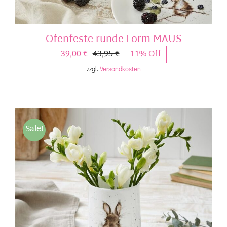
Ofenfeste runde Form MAUS
39,00
€
43,95
€
11% Off
Ursprünglicher
Aktueller
zzgl.
Versandkosten
Preis
Preis
war:
ist:
43,95 €
39,00 €.
Sale!