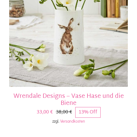
Wrendale Designs – Vase Hase und die
Biene
33,00
€
38,00
€
13% Off
Ursprünglicher
Aktueller
zzgl.
Versandkosten
Preis
Preis
war:
ist: