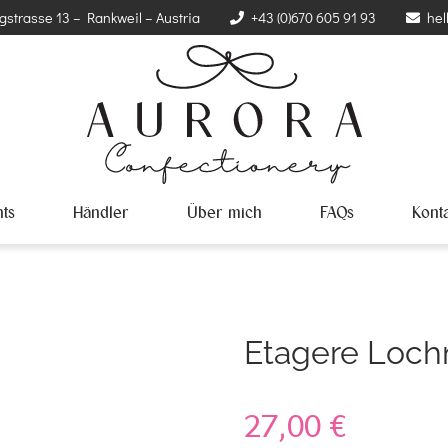
gstrasse 13 – Rankweil – Austria
+43 (0)670 605 91 93
hel
ts
Händler
Über mich
FAQs
Kont
Etagere Loch
27,00
€