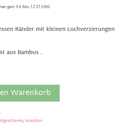
mer gem. § 6 Abs. 1 Z 27 UStG
dessen Ränder mit kleinen Lochverzierungen
ist aus Bambus .
den Warenkorb
h
stgeschenke
,
brandani