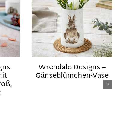
gns
Wrendale Designs –
it
Gänseblümchen-Vase
roß,
n