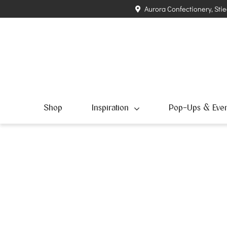
Zum
Aurora Confectionery, Stie
Inhalt
springen
Shop
Inspiration
Pop-Ups & Even