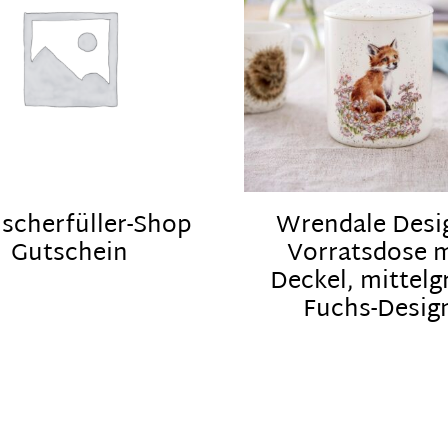
cherfüller-Shop
Wrendale Desi
Gutschein
Vorratsdose m
Deckel, mittelg
Fuchs-Desig