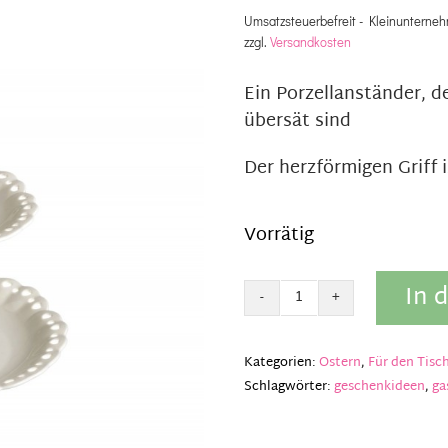
Umsatzsteuerbefreit - Kleinunterneh
zzgl.
Versandkosten
Ein Porzellanständer, 
übersät sind
Der herzförmigen Griff 
Vorrätig
In 
Etagere
Lochmuster
Menge
Kategorien:
Ostern
,
Für den Tisc
Schlagwörter:
geschenkideen
,
ga