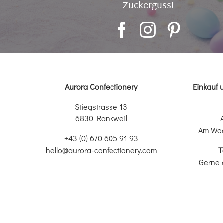
Zuckerguss!
Aurora Confectionery
Einkauf 
Stiegstrasse 13
6830 Rankweil
Am Wo
+43 (0) 670 605 91 93
hello@aurora-confectionery.com
T
Gerne 