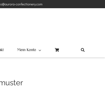
lo@aurora-confectionery.com
akt
Mein Konto
muster