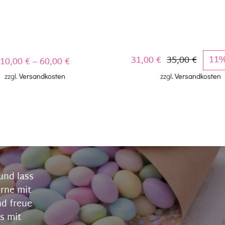
31,00
€
35,00
€
11%
10,00
€
–
60,00
€
Ursprü
Aktuel
zzgl.
Versandkosten
zzgl.
Versandkosten
Preis
Preis
war:
ist:
35,00 
31,00 €
und lass
erne mit
nd freue
s mit