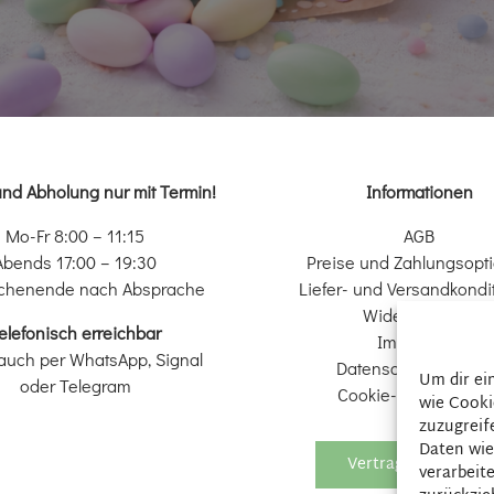
und Abholung nur mit Termin!
Informationen
Mo-Fr 8:00 – 11:15
AGB
Abends 17:00 – 19:30
Preise und Zahlungsopt
chenende nach Absprache
Liefer- und Versandkondi
Widerrufsrecht
elefonisch erreichbar
Impressum
auch per WhatsApp, Signal
Datenschutzerkläru
Um dir ei
oder Telegram
Cookie-Richtlinie (EU
wie Cooki
zuzugreif
Daten wie
Vertrag widerrufen
verarbeit