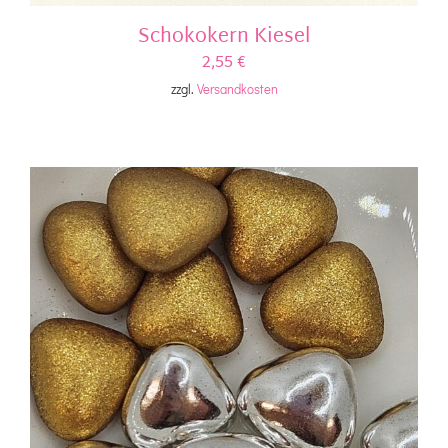
Schokokern Kiesel
2,55
€
zzgl.
Versandkosten