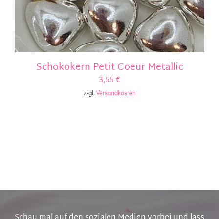
Schokokern Petit Coeur Metallic
3,55
€
zzgl.
Versandkosten
Schau mal auf den sozialen Medien vorbei und lass