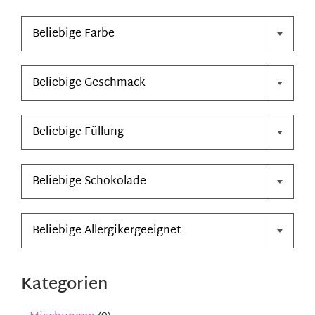

Kontakt
Beliebige Farbe

Mein Konto
Beliebige Geschmack
Warenkorb

Beliebige Füllung

Beliebige Schokolade

Beliebige Allergikergeeignet
Kategorien