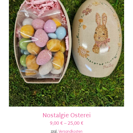
Nostalgie Osterei
9,00
€
–
25,00
€
zzgl.
Versandkosten