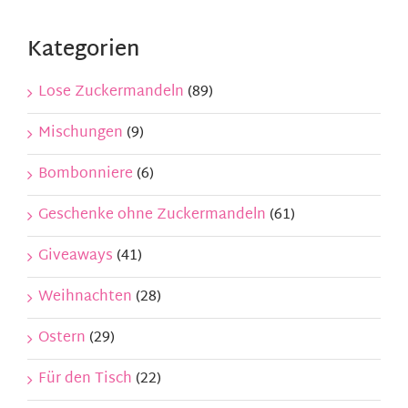
Kontakt
Kategorien
Mein Konto
Lose Zuckermandeln
(89)
Mischungen
(9)
Warenkorb
Bombonniere
(6)
Geschenke ohne Zuckermandeln
(61)
Giveaways
(41)
Weihnachten
(28)
Ostern
(29)
Für den Tisch
(22)